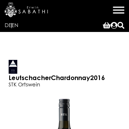
DE
EN
Leutschacher
Chardonnay
2016
STK Ortswein