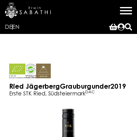
DE
EN
Ried Jägerberg
Grauburgunder
2019
DAC
Erste STK Ried, Südsteiermark