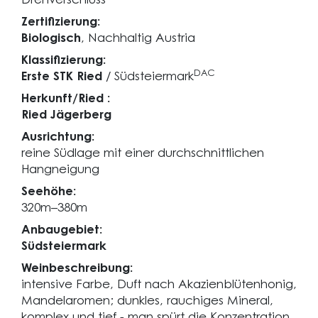
Drehverschluss
Zertifizierung:
Biologisch
, Nachhaltig Austria
Klassifizierung:
DAC
Erste STK Ried
/ Südsteiermark
Herkunft/Ried :
Ried Jägerberg
Ausrichtung:
reine Südlage mit einer durchschnittlichen
Hangneigung
Seehöhe:
320m–380m
Anbaugebiet:
Südsteiermark
Weinbeschreibung:
intensive Farbe, Duft nach Akazienblütenhonig,
Mandelaromen; dunkles, rauchiges Mineral,
komplex und tief - man spürt die Konzentration