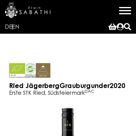
DE
EN
Ried Jägerberg
Grauburgunder
2020
DAC
Erste STK Ried, Südsteiermark