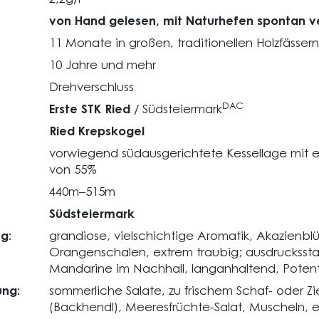
von Hand gelesen, mit Naturhefen spontan v
11 Monate in großen, traditionellen Holzfässern
10 Jahre und mehr
Drehverschluss
DAC
Erste STK Ried
/ Südsteiermark
Ried Krepskogel
vorwiegend südausgerichtete Kessellage mit e
von 55%
440m–515m
Südsteiermark
g:
grandiose, vielschichtige Aromatik, Akazienblü
Orangenschalen, extrem traubig; ausdrucksst
Mandarine im Nachhall, langanhaltend, Potentia
ng:
sommerliche Salate, zu frischem Schaf- oder Z
(Backhendl), Meeresfrüchte-Salat, Muscheln, 