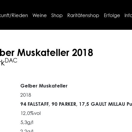
kunft/Rieden
Weine
Shop
Raritätenshop
Erfolge
Inf
ber Muskateller
2018
DAC
rk
Gelber Muskateller
2018
94 FALSTAFF,
90 PARKER,
17,5 GAULT MILLAU P
12,0%vol
5,3g/l
2,2g/l