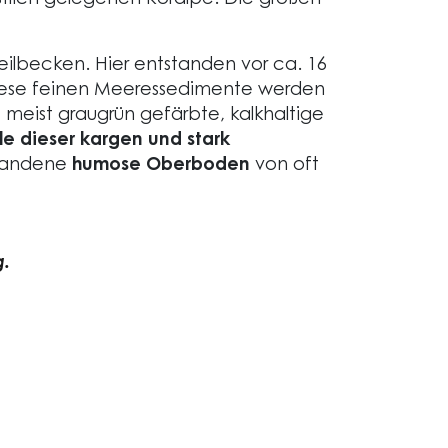
stlich gelegenen Koralpe. Die großen
teilbecken. Hier entstanden vor ca. 16
Diese feinen Meeressedimente werden
, meist graugrün gefärbte, kalkhaltige
e dieser kargen und stark
standene
humose Oberboden
von oft
g.