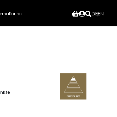
ormationen
DE
EN
unkte