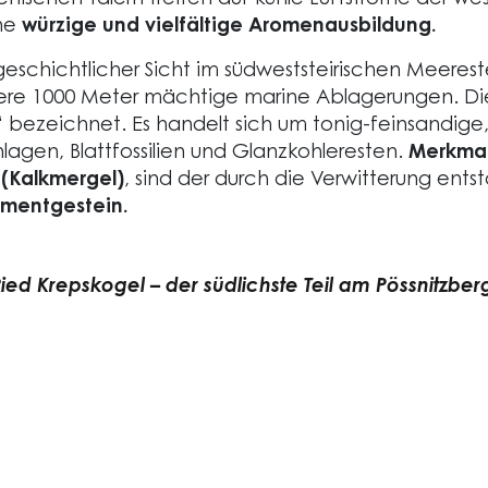
ischen Tälern treffen auf kühle Luftströme der we
ine
würzige und vielfältige Aromenausbildung.
dgeschichtlicher Sicht im südweststeirischen Meeres
ehrere 1000 Meter mächtige marine Ablagerungen. 
er“ bezeichnet. Es handelt sich um tonig-feinsandige
lagen, Blattfossilien und Glanzkohleresten.
Merkmal
 (Kalkmergel)
, sind der durch die Verwitterung ent
imentgestein.
ied Krepskogel – der südlichste Teil am Pössnitzber