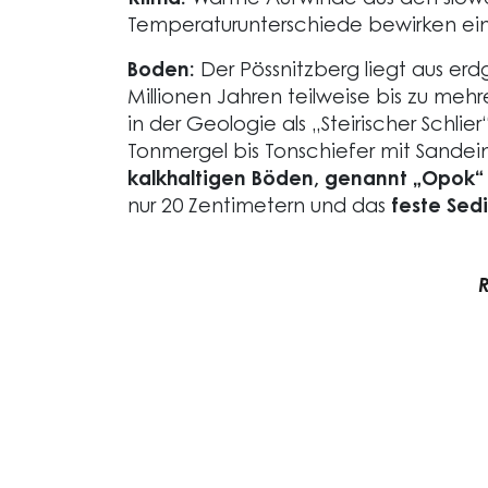
Klima:
Warme Aufwinde aus den slowen
Temperaturunterschiede bewirken e
Boden:
Der Pössnitzberg liegt aus er
Millionen Jahren teilweise bis zu m
in der Geologie als „Steirischer Schli
Tonmergel bis Tonschiefer mit Sandein
kalkhaltigen Böden, genannt „Opok“
nur 20 Zentimetern und das
feste Sed
R