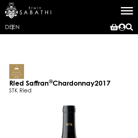
DE
EN
®
Ried Saffran
Chardonnay
2017
STK Ried