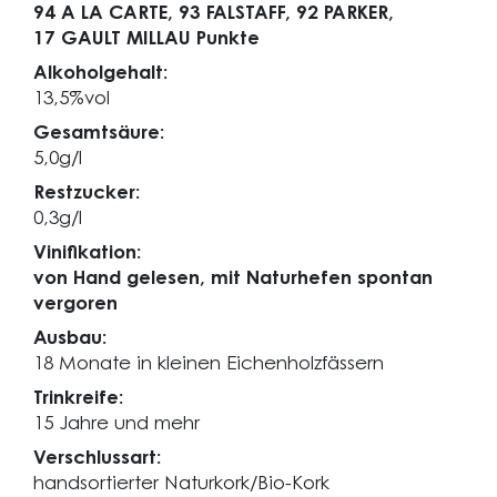
94 A LA CARTE,
93 FALSTAFF,
92 PARKER,
17 GAULT MILLAU Punkte
Alkoholgehalt:
13,5%vol
Gesamtsäure:
5,0g/l
Restzucker:
0,3g/l
Vinifikation:
von Hand gelesen, mit Naturhefen spontan
vergoren
Ausbau:
18 Monate in kleinen Eichenholzfässern
Trinkreife:
15 Jahre und mehr
Verschlussart:
handsortierter Naturkork/Bio-Kork